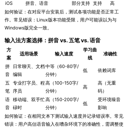
iOS
拼音、语音
部分支持
支持
高
如何验证：在对应平台安装后，测试各项功能是否正常工
作。常见错误：Linux版本功能受限，用户可能误以为与
Windows版完全一致。
输入法方案选择：拼音 vs. 五笔 vs. 语音
方
学习曲
适用场景
输入速度
准确性
案
线
拼
日常聊天、文档
中等（60-80字/
低
依赖词库
音
编辑
分钟）
五
专业打字员、程
高（100-150字/
高（无重
高
笔
序员
分钟）
码）
语
移动端、双手忙
高（150-200字/
受环境噪音
低
音
碌时
分钟）
影响
如何验证：在相同文本下测试输入速度并记录错误率。常见
错误：用户高估语音输入在嘈杂环境下的准确性，需调整使