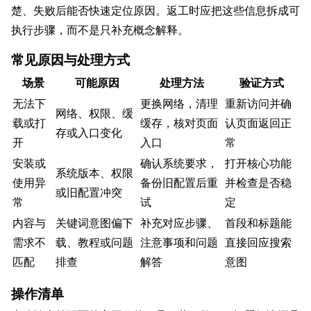
楚、失败后能否快速定位原因。返工时应把这些信息拆成可
执行步骤，而不是只补充概念解释。
常见原因与处理方式
场景
可能原因
处理方法
验证方式
无法下
更换网络，清理
重新访问并确
网络、权限、缓
载或打
缓存，核对页面
认页面返回正
存或入口变化
开
入口
常
安装或
确认系统要求，
打开核心功能
系统版本、权限
使用异
备份旧配置后重
并检查是否稳
或旧配置冲突
常
试
定
内容与
关键词意图偏下
补充对应步骤、
首段和标题能
需求不
载、教程或问题
注意事项和问题
直接回应搜索
匹配
排查
解答
意图
操作清单