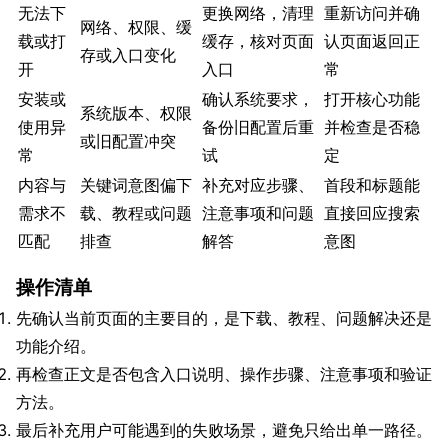
无法下
更换网络，清理
重新访问并确
网络、权限、缓
载或打
缓存，核对页面
认页面返回正
存或入口变化
开
入口
常
安装或
确认系统要求，
打开核心功能
系统版本、权限
使用异
备份旧配置后重
并检查是否稳
或旧配置冲突
常
试
定
内容与
关键词意图偏下
补充对应步骤、
首段和标题能
需求不
载、教程或问题
注意事项和问题
直接回应搜索
匹配
排查
解答
意图
操作清单
先确认当前页面的主要目的，是下载、教程、问题解决还是
功能介绍。
再检查正文是否包含入口说明、操作步骤、注意事项和验证
方法。
最后补充用户可能遇到的失败场景，避免只给出单一路径。