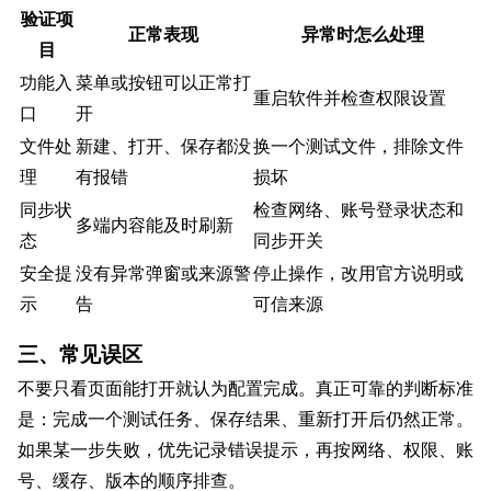
验证项
正常表现
异常时怎么处理
目
功能入
菜单或按钮可以正常打
重启软件并检查权限设置
口
开
文件处
新建、打开、保存都没
换一个测试文件，排除文件
理
有报错
损坏
同步状
检查网络、账号登录状态和
多端内容能及时刷新
态
同步开关
安全提
没有异常弹窗或来源警
停止操作，改用官方说明或
示
告
可信来源
三、常见误区
不要只看页面能打开就认为配置完成。真正可靠的判断标准
是：完成一个测试任务、保存结果、重新打开后仍然正常。
如果某一步失败，优先记录错误提示，再按网络、权限、账
号、缓存、版本的顺序排查。