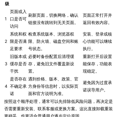
级
页面或入
刷新页面，切换网络，确认
页面正常打开并
1
口是否可
链接没有跳转到无关页面。
返回有效内容。
访问
系统和权
检查系统版本、浏览器权
安装、登录或核
2
限是否满
限、防火墙、磁盘空间和账
心功能可以继续
足要求
号状态。
执行。
旧版本或
必要时备份配置后清理缓
重新打开后设置
3
缓存是否
存，避免旧文件覆盖新设
能保存，功能表
干扰
置。
现稳定。
是否存在
遇到价格、版本、政策、官
避免因为过度承
4
不确定承
方身份等信息时，以实际页
诺误导用户。
诺
面和官方说明为准。
按照这个顺序处理，通常可以先排除低风险问题，再决定是
否需要重新安装、联系客服或更换方案。这比直接卸载重装
更稳妥，也更适合普通用户逐步定位原因。