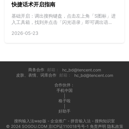
快捷话术开启指南
基础开启：调出搜狗键盘，点击左上角「S图标」进
入工具箱，找到并点击「闪光语录」即可调出语...
2026-05-23
商务合作
邮箱：
hc_bd@tencent.com
皮肤、表情、词库合作
邮箱：
hc_bd@tencent.com
合作伙伴：
手机中国
|
格子啦
|
好助手
搜狗输入法wap版
-
企业推广
-
拼音输入法
-
搜狗知识室
© 2024 SOGOU.COM 京ICP证110018号号-1
免责声明
隐私政策