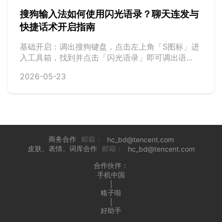
搜狗输入法如何使用闪光语录？聊天连发与
快捷话术开启指南
基础开启：调出搜狗键盘，点击左上角「S图标」进
入工具箱，找到并点击「闪光语录」即可调出语...
2026-05-23
商务合作
邮箱：
hc_bd@tencent.com
皮肤、表情、词库合作
邮箱：
hc_bd@tencent.com
合作伙伴：
手机中国
|
格子啦
|
好助手