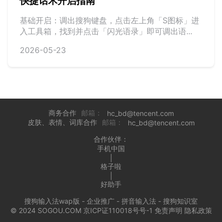
快捷话术开启指南
基础开启：调出搜狗键盘，点击左上角「S图标」进
入工具箱，找到并点击「闪光语录」即可调出语...
2026-05-23
商务合作
邮箱：
hc_bd@tencent.com
皮肤、表情、词库合作
邮箱：
hc_bd@tencent.com
合作伙伴：
手机中国
|
格子啦
|
好助手
搜狗输入法wap版
-
企业推广
-
拼音输入法
-
搜狗知识室
© 2024 SOGOU.COM 京ICP证110018号号-1
免责声明
隐私政策