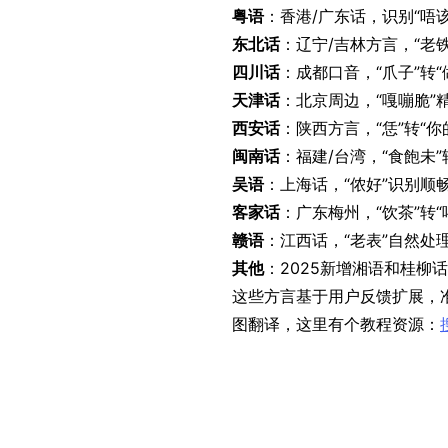
粤语
：香港/广东话，识别“唔该
东北话
：辽宁/吉林方言，“老
四川话
：成都口音，“爪子”转“
天津话
：北京周边，“嘎嘣脆”
西安话
：陕西方言，“恁”转“你
闽南话
：福建/台湾，“食飽未”
吴语
：上海话，“侬好”识别顺
客家话
：广东梅州，“饮茶”转“
赣语
：江西话，“老表”自然处
其他
：2025新增湘语和桂柳
这些方言基于用户反馈扩展，准
图翻译，这里有个教程资源：