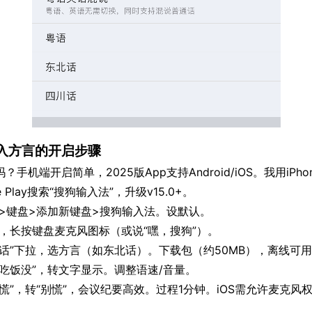
入方言的开启步骤
机端开启简单，2025版App支持Android/iOS。我用iPho
gle Play搜索“搜狗输入法”，升级v15.0+。
盘>键盘>添加新键盘>搜狗输入法。设默认。
，长按键盘麦克风图标（或说“嘿，搜狗”）。
话”下拉，选方言（如东北话）。下载包（约50MB），离线可
吃饭没”，转文字显示。调整语速/音量。
”，转“别慌”，会议纪要高效。过程1分钟。iOS需允许麦克风权