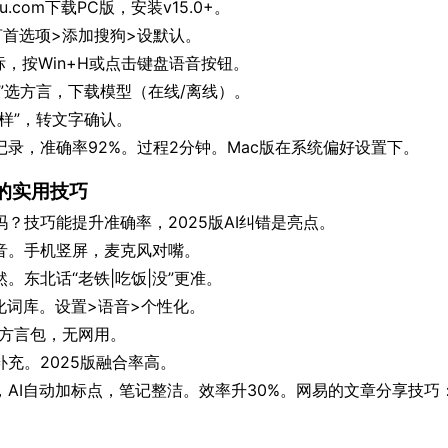
gou.com下载PC版，安装v15.0+。
言首选项>添加搜狗>设默认。
光标，按Win+H或点击键盘语音按钮。
”选方言，下载模型（在线/离线）。
样”，转文字确认。
录，准确率92%。过程2分钟。Mac版在系统偏好设置下。
的实用技巧
？技巧能提升准确率，2025版AI纠错是亮点。
音。手机竖屏，麦克风对嘴。
。东北话“老铁|吃饭|没”更准。
化词库。设置>语音>个性化。
载方言包，无网用。
充。2025版融合率高。
AI自动加标点，笔记整洁。效率升30%。网易的文章分享技巧：