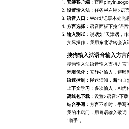
安装客户端
：官网pinyin.so
设置输入法
：任务栏右键>语
语音入口
：Word/记事本处
方言选择
：语音面板下拉“语言
输入测试
：说话如“天津话，咋
实际操作：我用东北话转会议记
搜狗输入法语音输入方言
搜狗输入法语音输入支持方言吗
环境优化
：安静处输入，避噪
语速控制
：慢速清晰，断句自然
上下文学习
：多次输入，AI优
离线包下载
：设置>语音>下
结合手写
：方言不准时，手写补
我的小窍门：用粤语输入歌词，
“顺手”。