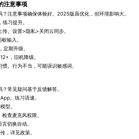
的注意事项
？注意事项确保体验好。2025版虽优化，但环境影响大。
，练习提升。
上传。设置>隐私>关闭云同步。
间歇输入。
言，定期升级。
iOS 12+，旧机降级。
习惯。行为不当，可能误识敏感词。
吗？常见疑问基于反馈解答。
启App。练习语速。
载模型。
端，检查麦克风权限。
>语言切换自动。
无上传，详见政策。