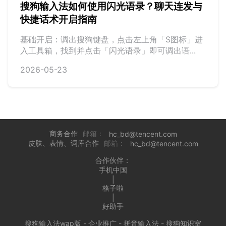
搜狗输入法如何使用闪光语录？聊天连发与
快捷话术开启指南
基础开启：调出搜狗键盘，点击左上角「S图标」进
入工具箱，找到并点击「闪光语录」即可调出语...
2026-05-23
商务合作
邮箱：
hc_bd@tencent.com
皮肤、表情、词库合作
邮箱：
hc_bd@tencent.com
合作伙伴：
手机中国
|
格子啦
|
好助手
搜狗输入法wap版
-
企业推广
-
拼音输入法
-
搜狗知识室