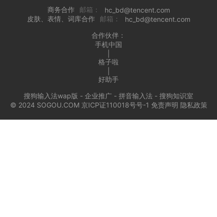
商务合作
邮箱：
hc_bd@tencent.com
皮肤、表情、词库合作
邮箱：
hc_bd@tencent.com
合作伙伴：
手机中国
|
格子啦
|
好助手
搜狗输入法wap版
-
企业推广
-
拼音输入法
-
搜狗知识室
© 2024 SOGOU.COM 京ICP证110018号号-1
免责声明
隐私政策